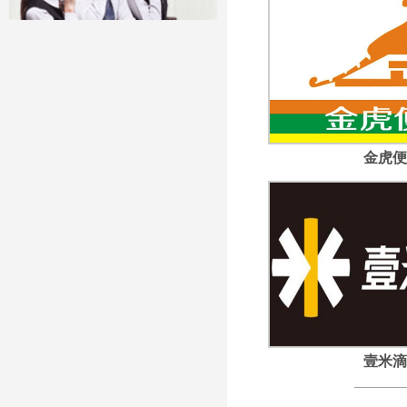
金虎便
壹米滴