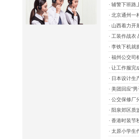
·
辅警下班路上
·
北京通州一
·
山西着力开
·
工装作战衣 
·
李铁下机就
·
福州公交司
·
让工作服完
·
日本设计生
·
美团回应“
·
公交保修厂
·
阳泉郊区质
·
香港时装节
·
太原小学生