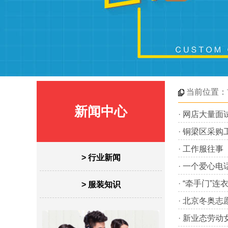
当前位置：
新闻中心
·
网店大量面
·
铜梁区采购工
·
工作服往事
> 行业新闻
·
一个爱心电话
·
“牵手门”连
> 服装知识
·
北京冬奥志
·
新业态劳动