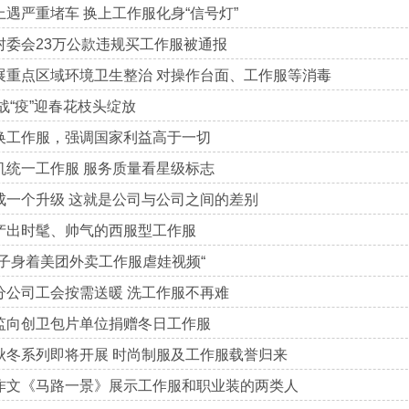
遇严重堵车 换上工作服化身“信号灯”
村委会23万公款违规买工作服被通报
展重点区域环境卫生整治 对操作台面、工作服等消毒
战“疫”迎春花枝头绽放
换工作服，强调国家利益高于一切
机统一工作服 服务质量看星级标志
成一个升级 这就是公司与公司之间的差别
产出时髦、帅气的西服型工作服
男子身着美团外卖工作服虐娃视频“
分公司工会按需送暖 洗工作服不再难
监向创卫包片单位捐赠冬日工作服
秋冬系列即将开展 时尚制服及工作服载誉归来
作文《马路一景》展示工作服和职业装的两类人