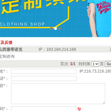
言及反馈
山西塞蒂诺克
IP：183.184.214.168
定制咨询
页次:
1
/1
转到第
页
名*：
IP:216.73.216.18
话*：
容*：
码*：
ty