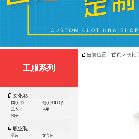
当前位置：
首页
> 长袖
工服系列
文化衫
圆领T恤
翻领POLO衫
卫衣
马甲
帽子
职业装
男装
女套装